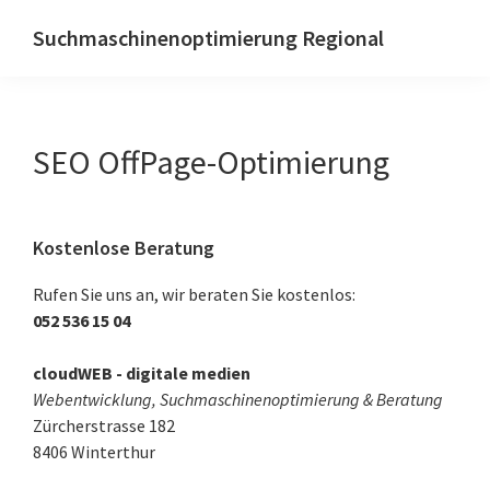
Zur
Skip
Zur
Suchmaschinenoptimierung Regional
Hauptnavigation
to
Hauptsidebar
Lokal
springen
main
springen
und
content
reginal
SEO OffPage-Optimierung
gefunden
werden
mit
Haupt-
Kostenlose Beratung
Local
Sidebar
SEO
Rufen Sie uns an, wir beraten Sie kostenlos:
052 536 15 04
cloudWEB - digitale medien
Webentwicklung, Suchmaschinenoptimierung & Beratung
Zürcherstrasse 182
8406
Winterthur