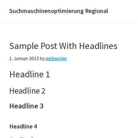
Zur
Skip
Zur
Suchmaschinenoptimierung Regional
Hauptnavigation
to
Hauptsidebar
Lokal
springen
main
springen
und
content
reginal
Sample Post With Headlines
gefunden
werden
1. Januar 2013
by
webwolke
mit
Headline 1
Local
SEO
Headline 2
Headline 3
Headline 4