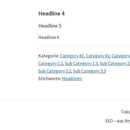
Headline 4
Headline 5
Headline 6
Kategorie:
Category #1
,
Category #2
,
Category
Category 1.2
,
Sub Category 1.3
,
Sub Category 2
Sub Category 3.2
,
Sub Category 3.3
Stichworte:
Headlines
Copy
SEO – was Ihn