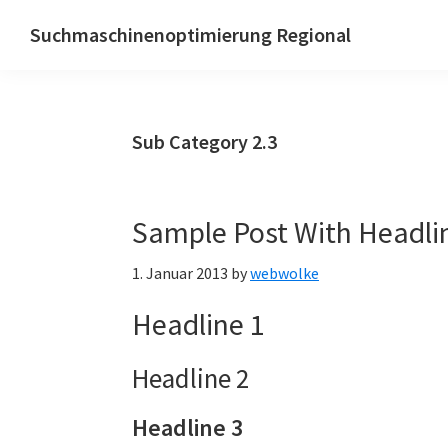
Zur
Skip
Zur
Suchmaschinenoptimierung Regional
Hauptnavigation
to
Hauptsidebar
Lokal
springen
main
springen
und
content
reginal
Sub Category 2.3
gefunden
werden
mit
Sample Post With Headli
Local
SEO
1. Januar 2013
by
webwolke
Headline 1
Headline 2
Headline 3