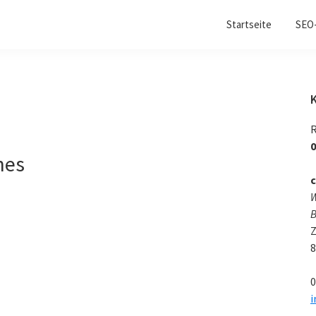
Startseite
SEO-
R
0
nes
c
W
B
Z
8
0
i