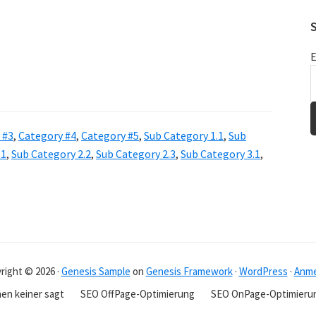
E
 #3
,
Category #4
,
Category #5
,
Sub Category 1.1
,
Sub
.1
,
Sub Category 2.2
,
Sub Category 2.3
,
Sub Category 3.1
,
right © 2026 ·
Genesis Sample
on
Genesis Framework
·
WordPress
·
Anme
en keiner sagt
SEO OffPage-Optimierung
SEO OnPage-Optimieru