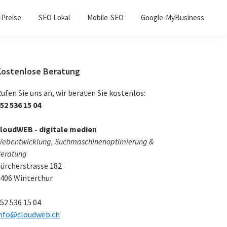
Preise
SEO Lokal
Mobile-SEO
Google-MyBusiness
Haupt-
Kostenlose Beratung
Sidebar
ufen Sie uns an, wir beraten Sie kostenlos:
52 536 15 04
loudWEB - digitale medien
ebentwicklung, Suchmaschinenoptimierung &
eratung
ürcherstrasse 182
406
Winterthur
52 536 15 04
nfo@cloudweb.ch